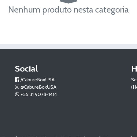
Nenhum produto nesta categoria
Social
H
/CabureBoxUSA
Se
@CabureBoxUSA
(H
+55 31 9078-1414