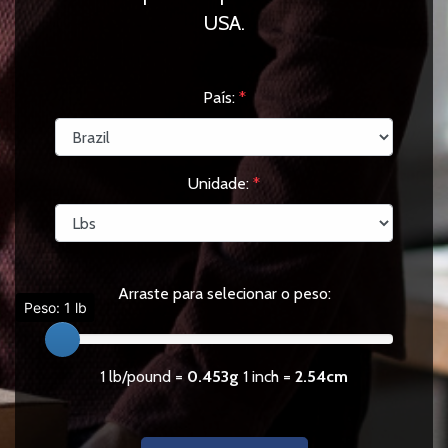
USA.
País:
*
Unidade:
*
Arraste para selecionar o peso:
Peso: 1 lb
1 lb/pound =
0.453g
1 inch =
2.54cm